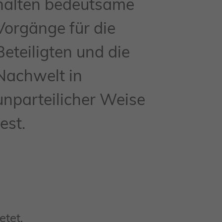
halten bedeutsame
Vorgänge für die
Beteiligten und die
Nachwelt in
unparteilicher Weise
fest.
etet.