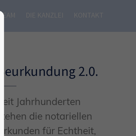
TEAM
DIE KANZLEI
KONTAKT
Beurkundung 2.0.
Seit Jahrhunderten
stehen die notariellen
Urkunden für Echtheit,