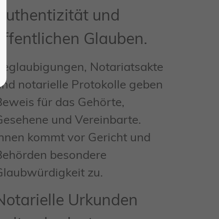
Authentizität und
öffentlichen Glauben.
Beglaubigungen, Notariatsakte
und notarielle Protokolle geben
Beweis für das Gehörte,
Gesehene und Vereinbarte.
Ihnen kommt vor Gericht und
Behörden besondere
Glaubwürdigkeit zu.
Notarielle Urkunden