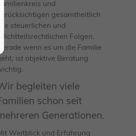
Familienkreis und
berücksichtigen gesamtheitlich
alle steuerlichen und
flichtteilsrechtlichen Folgen.
Gerade wenn es um die Familie
geht, ist objektive Beratung
wichtig.
Wir begleiten viele
Familien schon seit
mehreren Generationen.
Mit Weitblick und Erfahrung