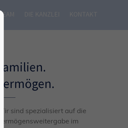
TEAM
DIE KANZLEI
KONTAKT
Familien.
Vermögen.
ir sind spezialisiert auf die
Vermögensweitergabe im